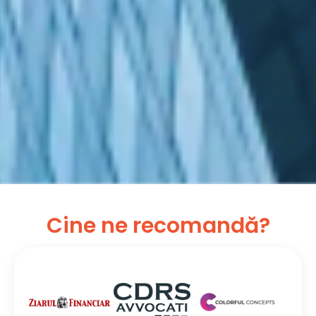
Cine ne recomandă?